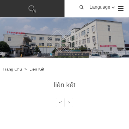
Language
Trang Chủ
>
Liên Kết
liên kết
<
>