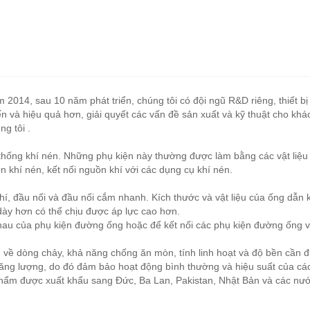
2014, sau 10 năm phát triển, chúng tôi có đội ngũ R&D riêng, thiết b
ến và hiệu quả hơn, giải quyết các vấn đề sản xuất và kỹ thuật cho kh
g tôi .
 thống khí nén. Những phụ kiện này thường được làm bằng các vật liệu
 khí nén, kết nối nguồn khí với các dụng cụ khí nén.
, đầu nối và đầu nối cắm nhanh. Kích thước và vật liệu của ống dẫn kh
dày hơn có thể chịu được áp lực cao hơn.
au của phụ kiện đường ống hoặc để kết nối các phụ kiện đường ống v
ầu về dòng chảy, khả năng chống ăn mòn, tính linh hoạt và độ bền cần
 năng lượng, do đó đảm bảo hoạt động bình thường và hiệu suất của c
phẩm được xuất khẩu sang Đức, Ba Lan, Pakistan, Nhật Bản và các nướ