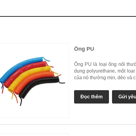
Ống PU
Ống PU là loại ống nối thư
dụng polyurethane, một loại 
của nó thường mịn, dẻo và c
Đọc thêm
Gửi yê