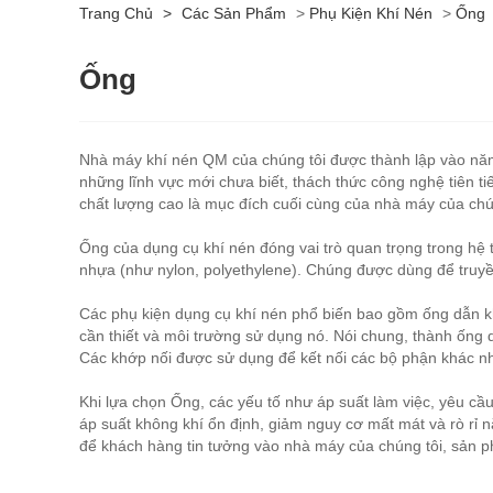
Trang Chủ
>
Các Sản Phẩm
>
Phụ Kiện Khí Nén
>
Ống
Ống
Nhà máy khí nén QM của chúng tôi được thành lập vào năm 
những lĩnh vực mới chưa biết, thách thức công nghệ tiên ti
chất lượng cao là mục đích cuối cùng của nhà máy của chún
Ống của dụng cụ khí nén đóng vai trò quan trọng trong hệ
nhựa (như nylon, polyethylene). Chúng được dùng để truyền
Các phụ kiện dụng cụ khí nén phổ biến bao gồm ống dẫn khí
cần thiết và môi trường sử dụng nó. Nói chung, thành ống 
Các khớp nối được sử dụng để kết nối các bộ phận khác nh
Khi lựa chọn Ống, các yếu tố như áp suất làm việc, yêu c
áp suất không khí ổn định, giảm nguy cơ mất mát và rò rỉ
để khách hàng tin tưởng vào nhà máy của chúng tôi, sản 