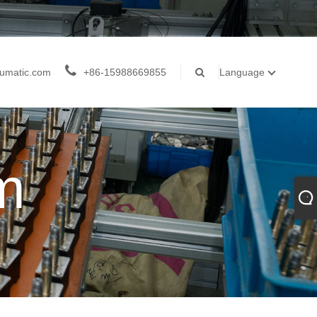
umatic.com
+86-15988669855
Language
m