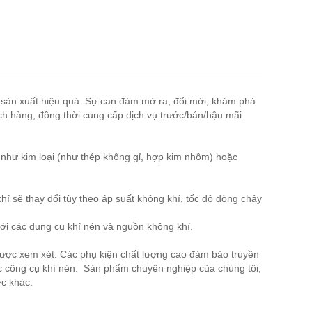
ị sản xuất hiệu quả. Sự can đảm mở ra, đổi mới, khám phá
ách hàng, đồng thời cung cấp dịch vụ trước/bán/hậu mãi
 như kim loại (như thép không gỉ, hợp kim nhôm) hoặc
í sẽ thay đổi tùy theo áp suất không khí, tốc độ dòng chảy
ới các dụng cụ khí nén và nguồn không khí.
 được xem xét. Các phụ kiện chất lượng cao đảm bảo truyền
ác công cụ khí nén. Sản phẩm chuyên nghiệp của chúng tôi,
c khác.