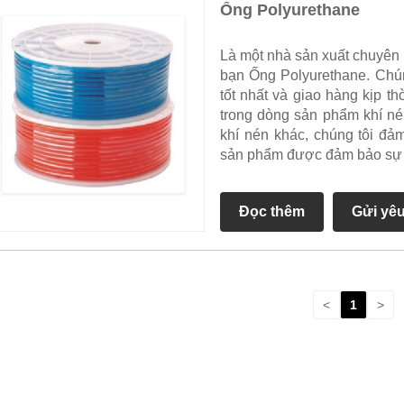
Ống Polyurethane
Là một nhà sản xuất chuyên 
bạn Ống Polyurethane. Chún
tốt nhất và giao hàng kịp t
trong dòng sản phẩm khí né
khí nén khác, chúng tôi đ
sản phẩm được đảm bảo sự h
Đọc thêm
Gửi yê
<
1
>