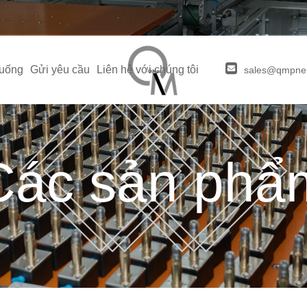
xuống
Gửi yêu cầu
Liên hệ với chúng tôi
sales@qmpne
Các sản phẩ