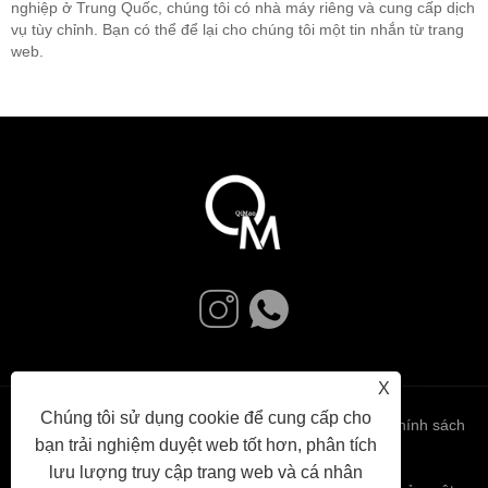
nghiệp ở Trung Quốc, chúng tôi có nhà máy riêng và cung cấp dịch
vụ tùy chỉnh. Bạn có thể để lại cho chúng tôi một tin nhắn từ trang
web.
X
Chúng tôi sử dụng cookie để cung cấp cho
Links
Sitemap
RSS
XML
Chính sách
bạn trải nghiệm duyệt web tốt hơn, phân tích
lưu lượng truy cập trang web và cá nhân