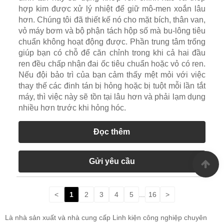
hợp kim được xử lý nhiệt để giữ mô-men xoắn lâu
hơn. Chúng tôi đã thiết kế nó cho mặt bích, thân van,
vỏ máy bơm và bộ phận tách hộp số mà bu-lông tiêu
chuẩn không hoạt động được. Phần trung tâm trống
giúp bạn có chỗ để căn chỉnh trong khi cả hai đầu
ren đều chấp nhận đai ốc tiêu chuẩn hoặc vỏ có ren.
Nếu đội bảo trì của bạn cảm thấy mệt mỏi với việc
thay thế các đinh tán bị hỏng hoặc bị tuột mỗi lần tắt
máy, thì việc này sẽ tồn tại lâu hơn và phải lạm dụng
nhiều hơn trước khi hỏng hóc.
Đọc thêm
Gửi yêu cầu
<
1
2
3
4
5
...
16
>
Là nhà sản xuất và nhà cung cấp Linh kiện công nghiệp chuyên