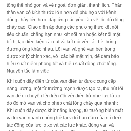
tổng thể nhỏ gọn và vẻ ngoài đơn giản, thanh lịch. Phần
thân van có kích thước lớn hơn để phù hợp với kênh
dòng chảy lớn hơn, đáp ứng các yêu cầu về tốc độ dòng
chảy cao. Giao diện áp dụng các phương thức kết nối
tiêu chuẩn, chẳng hạn như kết nối ren hoặc kết nối mặt
bích, tạo điều kiện cài đặt và kết nối với các hệ thống
đường ống khác nhau. Lõi van và ghế van bên trong
được xử lý chính xác, với các bề mặt mịn, để đảm bảo
hiệu suất niêm phong tốt và hiệu suất dòng chất lỏng.
Nguyên tắc làm việc
Khi cuộn dây điện từ của van điện từ được cung cấp
năng lượng, một từ trường mạnh được tạo ra, thu hút lõi
van để di chuyển lên trên đối với điện trở như lực lò xo,
do đó mở van và cho phép chất lỏng chảy qua nhanh;
Khi cuộn dây được khử năng lượng, từ trường biến mất
và lõi van nhanh chóng trở lại vị trí ban đầu của nó dưới
tác động của lực lò xo và các lực khác, đóng van và