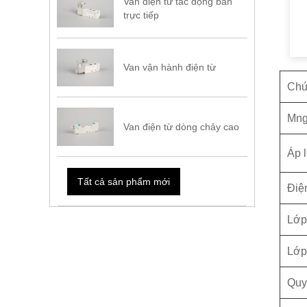
Van điện từ tác động bán
trực tiếp
Van vận hành điện từ
Chứ
M
n
Van điện từ dòng chảy cao
Áp l
Tất cả sản phẩm mới
Điệ
Lớp
Lớp
Quy