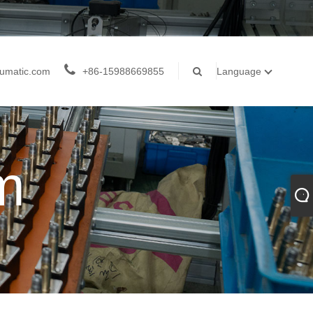
umatic.com
+86-15988669855
Language
m