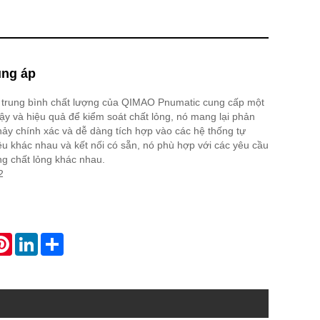
ung áp
t trung bình chất lượng của QIMAO Pnumatic cung cấp một
cậy và hiệu quả để kiểm soát chất lỏng, nó mang lại phản
ảy chính xác và dễ dàng tích hợp vào các hệ thống tự
iệu khác nhau và kết nối có sẵn, nó phù hợp với các yêu cầu
ng chất lỏng khác nhau.
2
atsApp
Pinterest
LinkedIn
Share