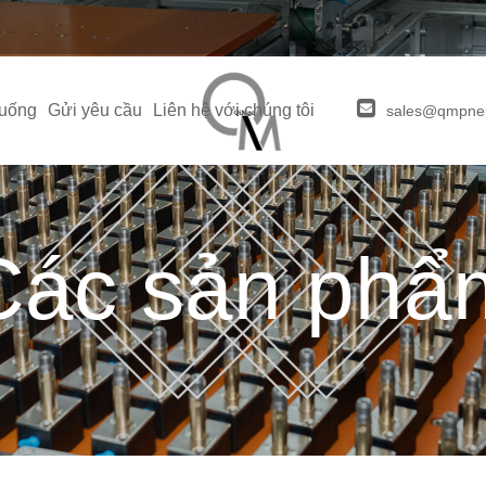
xuống
Gửi yêu cầu
Liên hệ với chúng tôi
sales@qmpne
Các sản phẩ