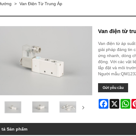
 Hướng
>
Van Điện Từ Trung Áp
Van điện từ tr
Van điện từ áp suấ
giải pháp đáng tin 
ứng nhanh, dòng ch
động. Với các vật l
lắp đặt và môi trườ
Người mẫu:QM123
Gửi yêu cầu
Facebook
X
Wh
 tả Sản phẩm