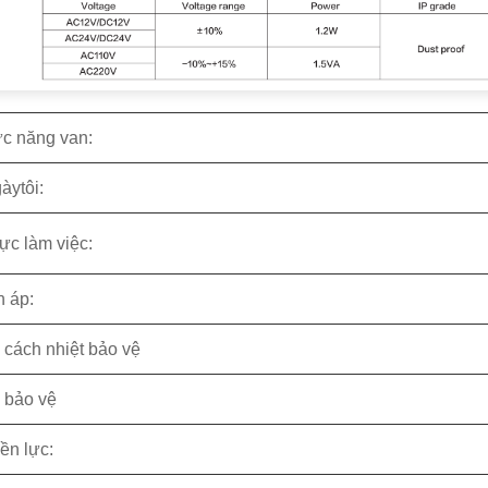
c năng van:
gày
tôi:
ực làm việc:
n áp:
 cách nhiệt bảo vệ
 bảo vệ
ền lực: