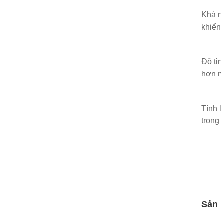
Khả n
khiển
Độ ti
hơn m
Tính 
trong
Sản