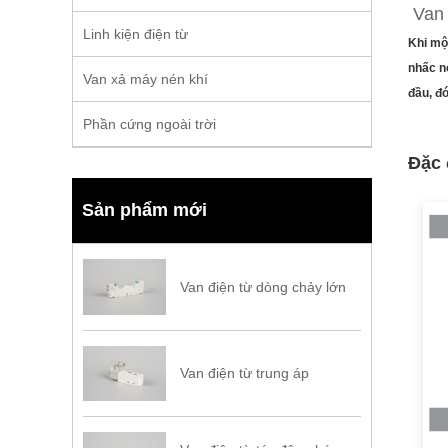
Van 
Linh kiện điện từ
Khi mộ
nhấc nó
Van xả máy nén khí
đầu, đ
Phần cứng ngoài trời
Đặc 
Sản phẩm mới
Van điện từ dòng chảy lớn
Van điện từ trung áp