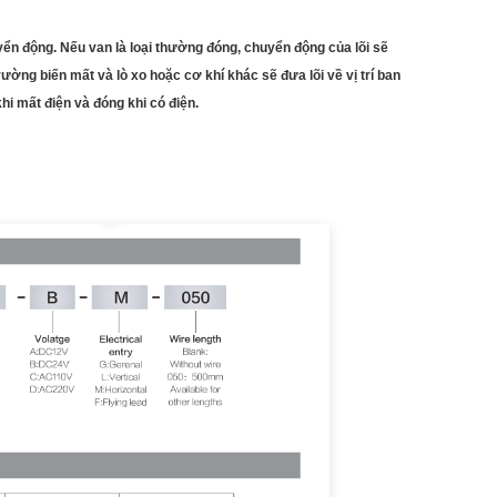
yển động. Nếu van là loại thường đóng, chuyển động của lõi sẽ
rường biến mất và lò xo hoặc cơ khí khác sẽ đưa lõi về vị trí ban
i mất điện và đóng khi có điện.