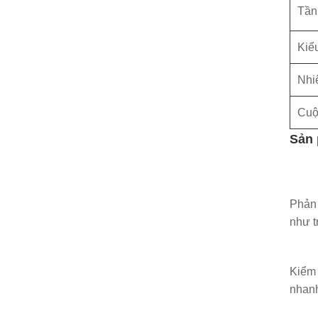
Tần
Kiể
Nhiệ
Cuộ
Sản
Phản 
như t
Kiểm 
nhanh