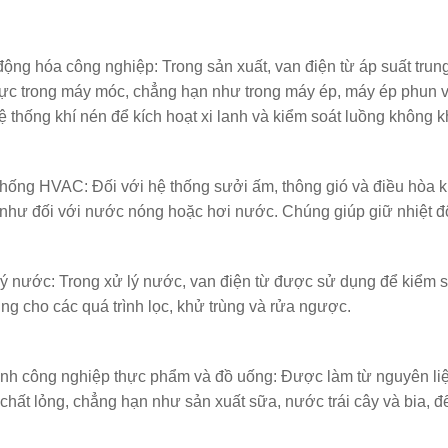
ộng hóa công nghiệp: Trong sản xuất, van điện từ áp suất trun
lực trong máy móc, chẳng hạn như trong máy ép, máy ép phun 
ệ thống khí nén để kích hoạt xi lanh và kiểm soát luồng không kh
hống HVAC: Đối với hệ thống sưởi ấm, thông gió và điều hòa kh
như đối với nước nóng hoặc hơi nước. Chúng giúp giữ nhiệt độ
ý nước: Trong xử lý nước, van điện từ được sử dụng để kiểm 
ng cho các quá trình lọc, khử trùng và rửa ngược.
h công nghiệp thực phẩm và đồ uống: Được làm từ nguyên li
chất lỏng, chẳng hạn như sản xuất sữa, nước trái cây và bia, để 