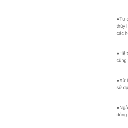
●Tự đ
thủy 
các h
●Hệ t
cũng 
●Xử l
sử dụ
●Ngàn
dòng 