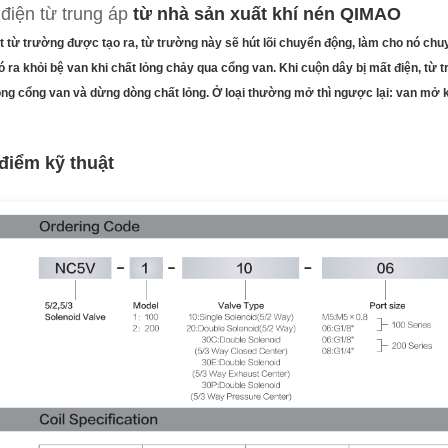
điện từ trung áp
từ nhà sản xuất khí nén QIMAO
t từ trường được tạo ra, từ trường này sẽ hút lõi chuyển động, làm cho nó chu
 ra khỏi bệ van khi chất lỏng chảy qua cổng van. Khi cuộn dây bị mất điện, từ t
óng cổng van và dừng dòng chất lỏng. Ở loại thường mở thì ngược lại: van mở kh
điểm kỹ thuật