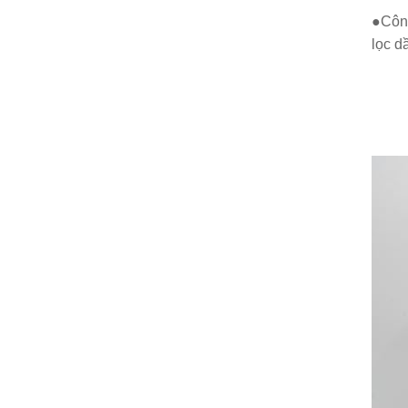
●Công
lọc d