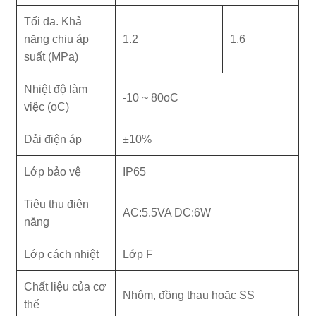
Tối đa. Khả
năng chịu áp
1.2
1.6
suất (MPa)
Nhiệt độ làm
-10 ~ 80oC
việc (oC)
Dải điện áp
±10%
Lớp bảo vệ
IP65
Tiêu thụ điện
AC:5.5VA DC:6W
năng
Lớp cách nhiệt
Lớp F
Chất liệu của cơ
Nhôm, đồng thau hoặc SS
thể