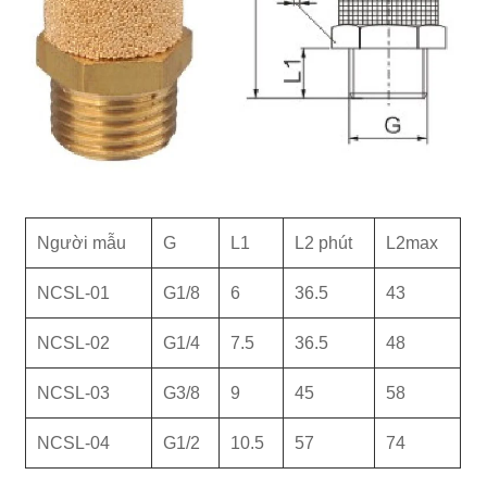
Người mẫu
G
L1
L2 phút
L2max
NCSL-01
G1/8
6
36.5
43
NCSL-02
G1/4
7.5
36.5
48
NCSL-03
G3/8
9
45
58
NCSL-04
G1/2
10.5
57
74