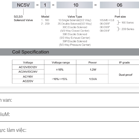
 van:
iu
M:
ực làm việc: