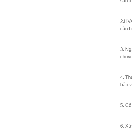
sản x
2.HVA
cân b
3. Ng
chuyể
4. Th
bảo v
5. Cô
6. Xử