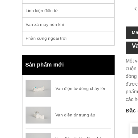
Linh kiện điện từ
Van xả máy nén khí
Mô
Phần cứng ngoài trời
Va
Một v
Sản phẩm mới
cuộn 
đóng 
được 
Van điện từ dòng chảy lớn
phẩm 
các h
Đặc 
Van điện từ trung áp