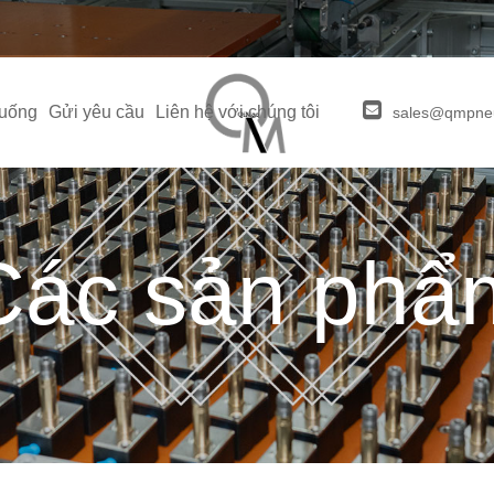
xuống
Gửi yêu cầu
Liên hệ với chúng tôi
sales@qmpne
Các sản phẩ