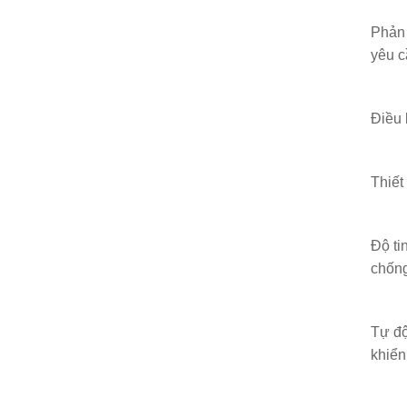
Phản 
yêu c
Điều 
Thiết
Độ ti
chống
Tự độ
khiển