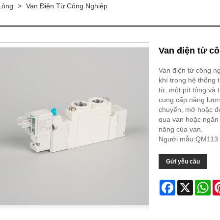
Lỏng
>
Van Điện Từ Công Nghiệp
Van điện từ c
Van điện từ công ng
khí trong hệ thống
từ, một pít tông và
cung cấp năng lượng
chuyển, mở hoặc đó
qua van hoặc ngăn 
năng của van.
Người mẫu:QM113
Gửi yêu cầu
Facebook
X
Wh