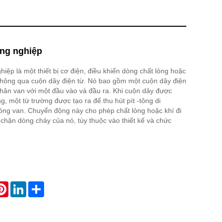
ông nghiệp
hiệp là một thiết bị cơ điện, điều khiển dòng chất lỏng hoặc
 thông qua cuộn dây điện từ. Nó bao gồm một cuộn dây điện
 thân van với một đầu vào và đầu ra. Khi cuộn dây được
, một từ trường được tạo ra để thu hút pít -tông di
ng van. Chuyển động này cho phép chất lỏng hoặc khí đi
chặn dòng chảy của nó, tùy thuộc vào thiết kế và chức
atsApp
Pinterest
LinkedIn
Share