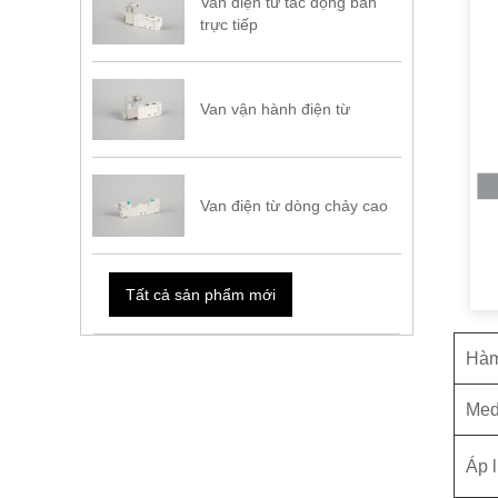
Van điện từ tác động bán
trực tiếp
Van vận hành điện từ
Van điện từ dòng chảy cao
Tất cả sản phẩm mới
Hàm
M
ed
Áp l