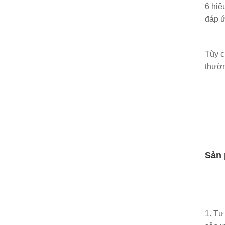
6 hiệ
đáp ứ
Tùy c
thườn
Sản
1. Tự