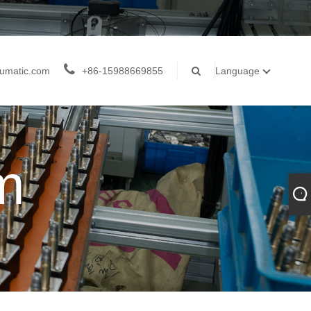
umatic.com
+86-15988669855
Language
m