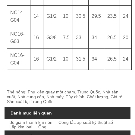
NC14-
14
G1/2
10
30.5
29.5
23.5
24
G04
NC16-
16
G3/8
7.5
33
34
26.5
20
G03
NC16-
16
G1/2
10
31.5
34
26.5
24
G04
Thẻ nóng: Phụ kiện quay một chạm, Trung Quốc, Nhà sản
xuất, Nhà cung cấp, Nhà máy, Tùy chỉnh, Chất lượng, Giá rẻ,
Sản xuất tại Trung Quốc
Danh mục liên quan
Bộ giảm thanh khí nén
Công tắc áp suất kỹ thuật số
Lắp kim loại
Ống