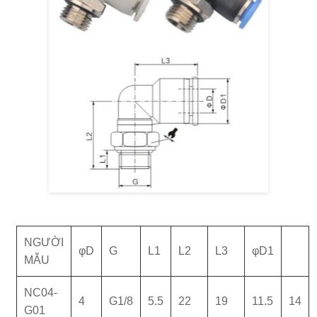
NGƯỜI
φD
G
L1
L2
L3
φD1
MẪU
NC04-
4
G1/8
5.5
22
19
11.5
14
G01